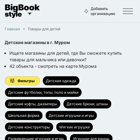
BigBook
Добавить
style
организацию
Главная
Товары для детей
Детские магазины
в г.
Муром
Ищете магазины для детей, где Вы сможете купить
товары для мальчика или девочки?
42
объекта
- смотреть на карте
Мурома
Фильтры
Детская одежда
Детские футболки, топы, поло и майки
Детские кофты, джемперы
Детские брюки, штаны
Школьная форма
Детские игрушки и игры
Детские конструкторы
Мягкие игрушки
Развивающие игрушки и игры
Игрушки для ванны