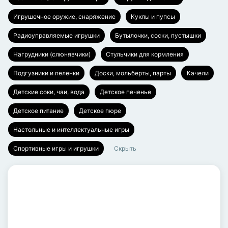
Игрушечное оружие, снаряжение
Куклы и пупсы
Радиоуправляемые игрушки
Бутылочки, соски, пустышки
Нагрудники (слюнявчики)
Стульчики для кормления
Подгузники и пеленки
Доски, мольберты, парты
Качели
Детские соки, чаи, вода
Детское печенье
Детское питание
Детское пюре
Настольные и интеллектуальные игры
Спортивные игры и игрушки
Скрыть